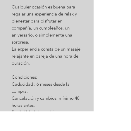
Cualquier ocasión es buena para
regalar una experiencia de relax y
bienestar para disfrutar en
compañía, un cumpleaños, un
aniversario, o simplemente una
sorpresa.
La experiencia consta de un masaje
relajante en pareja de una hora de
duración.
Condiciones:
Caducidad : 6 meses desde la
compra.
Cancelación y cambios: mínimo 48
horas antes.
Posibilildad de cambio por otro
tratamiento.
Solicitar cita en 922.035.777