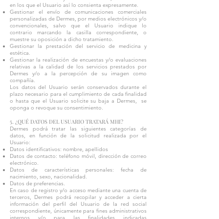
en los que el Usuario así lo consienta expresamente.
Gestionar el envío de comunicaciones comerciales
personalizadas de Dermes, por medios electrónicos y/o
convencionales, salvo que el Usuario indique lo
contrario marcando la casilla correspondiente, o
muestre su oposición a dicho tratamiento.
Gestionar la prestación del servicio de medicina y
estética.
Gestionar la realización de encuestas y/o evaluaciones
relativas a la calidad de los servicios prestados por
Dermes y/o a la percepción de su imagen como
compañía.
Los datos del Usuario serán conservados durante el
plazo necesario para el cumplimiento de cada finalidad
o hasta que el Usuario solicite su baja a Dermes, se
oponga o revoque su consentimiento.
5. ¿QUÉ DATOS DEL USUARIO TRATARÁ MHI?
Dermes podrá tratar las siguientes categorías de
datos, en función de la solicitud realizada por el
Usuario:
Datos identificativos: nombre, apellidos
Datos de contacto: teléfono móvil, dirección de correo
electrónico.
Datos de características personales: fecha de
nacimiento, sexo, nacionalidad.
Datos de preferencias.
En caso de registro y/o acceso mediante una cuenta de
terceros, Dermes podrá recopilar y acceder a cierta
información del perfil del Usuario de la red social
correspondiente, únicamente para fines administrativos
internos y/o para las finalidades indicadas