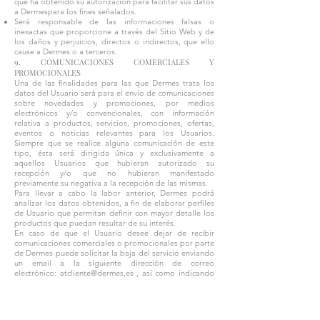
que ha obtenido su autorización para facilitar sus datos
a Dermespara los fines señalados.
Será responsable de las informaciones falsas o
inexactas que proporcione a través del Sitio Web y de
los daños y perjuicios, directos o indirectos, que ello
cause a Dermes o a terceros.
9. COMUNICACIONES COMERCIALES Y
PROMOCIONALES
Una de las finalidades para las que Dermes trata los
datos del Usuario será para el envío de comunicaciones
sobre novedades y promociones, por medios
electrónicos y/o convencionales, con información
relativa a productos, servicios, promociones, ofertas,
eventos o noticias relevantes para los Usuarios.
Siempre que se realice alguna comunicación de este
tipo, ésta será dirigida única y exclusivamente a
aquellos Usuarios que hubieran autorizado su
recepción y/o que no hubieran manifestado
previamente su negativa a la recepción de las mismas.
Para llevar a cabo la labor anterior, Dermes podrá
analizar los datos obtenidos, a fin de elaborar perfiles
de Usuario que permitan definir con mayor detalle los
productos que puedan resultar de su interés.
En caso de que el Usuario desee dejar de recibir
comunicaciones comerciales o promocionales por parte
de Dermes puede solicitar la baja del servicio enviando
un email a la siguiente dirección de correo
electrónico: atcliente@dermes,es , así como indicando
su negativa a la recepción de las mismas mediante la
opción de baja proporcionada en cada una de las
comunicaciones comerciales remitidas.
11. EJERCICIO DE DERECHOS