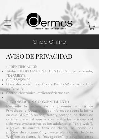
Shop Online
AVISO DE PRIVACIDAD
1. IDENTIFICACIÓN
Titular: DOUBLEM CLINIC CENTRE, S.L. (en adelante,
“DERMES”).
CIF: B38929402
Domicilio social: Rambla de Pulido 52 de Santa Cruz
de Tenerife
Correo electrónico:
atcliente@dermes.es
2. INFORMACIÓN Y CONSENTIMIENTO
Mediante la lectura de la presente Política de
Privacidad, el Usuario queda informado sobre la forma
en que DERMES recaba, trata y protege los datos de
carácter personal que le son facilitados a través del
sitio web
www.dermes.es
(en adelante, el “sitio web”),
a través de nuestra ficha de cliente, así como los
propios de su conexión y navegación a través del Sitio
Web (en adelante, la “navegación”) y aquellos otros