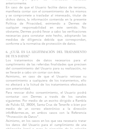
anteriormente.
En caso de que el Usuario facilite datos de terceros,
manifiesta contar con el consentimiento de los mismos
y se compromete a trasladar al interesado, titular de
dichos datos, la información contenida en la presente
Política de Privacidad, eximiendo a Dermes de
cualquier responsabilidad en este sentido. No
obstante, Dermes podrá llevar a cabo las verificaciones
necesarias para constatar este hecho, adoptando las
medidas de diligencia debida que correspondan,
conforme a la normativa de protección de datos.
6. ¿CUÁL ES LA LEGITIMACIÓN DEL TRATAMIENTO
DE TUS DATOS?
Los tratamientos de datos necesarios para el
cumplimiento de las referidas finalidades que precisen
del consentimiento del Usuario para su realización, no
se llevarán a cabo sin contar con éste.
Asimismo, en caso de que el Usuario retirase su
consentimiento a cualquiera de los tratamientos, ello
no afectará a la licitud de los tratamientos efectuados
con anterioridad.
Para revocar dicho consentimiento, el Usuario podrá
contactar con Dermes a través de los canales
siguientes: Por medio de un escrito dirigido a Rambla
de Pulido 52, 38004, Santa Crus de Tenerife o bien por
medio de un correo electrónico a la dirección
info@dermes.es
, en ambos casos con la Referencia
“Protección de Datos”.
Asimismo, en los casos en los que sea necesario tratar
los datos del Usuario para el cumplimiento de una
obligación legal o para la ejecución de la relación