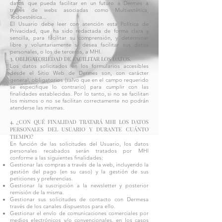
datos que pueda facilitar en un futuro a Dermes a
través de webs asociadas como Multiestética,
Todoestética...
El Usuario debe leer con atención esta Política de
Privacidad, que ha sido redactada de forma clara y
sencilla, para facilitar su comprensión, y determinar
libre y voluntariamente si desea facilitar sus datos
personales, o los de terceros, a MHI.
3. OBLIGATORIEDAD DE FACILITAR LOS DATOS.
Los datos solicitados en los formularios accesibles
desde el Sitio Web de Dermes son, con carácter
general, obligatorios (salvo que en el campo requerido
se especifique lo contrario) para cumplir con las
finalidades establecidas. Por lo tanto, si no se facilitan
los mismos o no se facilitan correctamente no podrán
atenderse las mismas.
4. ¿CON QUÉ FINALIDAD TRATARÁ MHI LOS DATOS
PERSONALES DEL USUARIO Y DURANTE CUÁNTO
TIEMPO?
En función de las solicitudes del Usuario, los datos
personales recabados serán tratados por MHI
conforme a las siguientes finalidades:
Gestionar las compras a través de la web, incluyendo la
gestión del pago (en su caso) y la gestión de sus
peticiones y preferencias.
Gestionar la suscripción a la newsletter y posterior
remisión de la misma.
Gestionar sus solicitudes de contacto con Dermesa
través de los canales dispuestos para ello.
Gestionar el envío de comunicaciones comerciales por
medios electrónicos y/o convencionales, en los casos