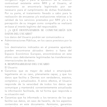
contractual existente entre MHI y el Usuario, el
tratamiento se encontraría legitimado por ser
necesario para el cumplimiento de dichas finalidades.
Por su parte, el tratamiento llevado a cabo para la
realización de encuestas y/o evaluaciones relativas a la
calidad de los servicios prestados por MHI y/o a la
percepción de su imagen como compañía se realizará
en base al interés legítimo del responsable.
7. ¿A QUÉ DESTINATARIOS SE COMUNICARÁN LOS
DATOS DEL USUARIO?
Los datos del Usuario podrán ser comunicados a:
Administraciones Públicas, en los casos previstos por la
Ley.
Los destinatarios indicados en el presente apartado
pueden encontrarse ubicados dentro o fuera del
Espacio Económico Europeo, encontrándose en este
último caso debidamente legitimadas las transferencias
internacionales de datos.
8. RESPONSABILIDAD DEL USUARIO
El Usuario:
Garantiza que es mayor de edad o emancipado
legalmente en su caso, plenamente capaz, y que los
datos que facilita a Dermes son verdaderos, exactos,
completos y actualizados. A estos efectos, el Usuario
responde de la veracidad de todos los datos que
comunique y mantendrá convenientemente actualizada
la información facilitada, de tal forma que responda a
su situación real.
Garantiza que ha informado a los terceros de los que
facilite sus datos, en caso de hacerlo, de los aspectos
contenidos en este documento. Asimismo, garantiza