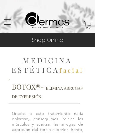
Shop Online
MEDICINA
ESTÉTICA
facial
BOTOX®-
ELIMINA ARRUGAS
DE EXPRESIÓN
Gracias a este tratamiento nada
doloroso, conseguimos relajar los
músculos y suavizar las arrugas de
expresión del tercio superior, frente,