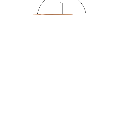
ELECTROESTIMULACIÓN
"Tonifica tu abdomen”
Tratamiento con óptimos resultados
para la recuperación de tu figura
durante el postparto ya que te
ayudará a tonificar y rehabilitar la zona
muscular abdominal que ha perdido