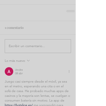
1 comentario
Escribir un comentario...
Lo más nuevo
Andre
08 abr
Juego casi siempre desde el móvil, ya sea 
en el metro, esperando una cita o en el 
sofá de casa. He probado muchas apps de 
casinos y la mayoría son lentas, se cuelgan o 
consumen batería sin motivo. La app de 
https://hotslice.es/
 me sorprendió para 