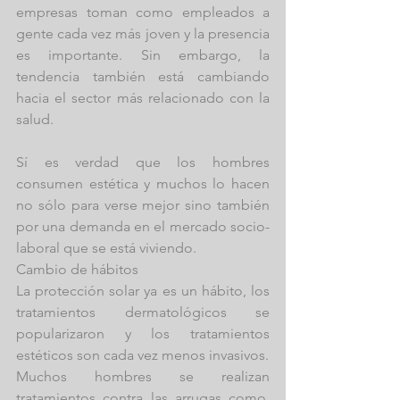
empresas toman como empleados a 
gente cada vez más joven y la presencia 
es importante. Sin embargo, la 
tendencia también está cambiando 
hacia el sector más relacionado con la 
salud.
Sí es verdad que los hombres 
consumen estética y muchos lo hacen 
no sólo para verse mejor sino también 
por una demanda en el mercado socio-
laboral que se está viviendo.
Cambio de hábitos
La protección solar ya es un hábito, los 
tratamientos dermatológicos se 
popularizaron y los tratamientos 
estéticos son cada vez menos invasivos.
Muchos hombres se realizan 
tratamientos contra las arrugas como, 