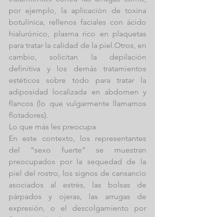
por ejemplo, la aplicación de toxina 
botulínica, rellenos faciales con ácido 
hialurónico, plasma rico en plaquetas 
para tratar la calidad de la piel.Otros, en 
cambio, solicitan la depilación 
definitiva y los demás tratamientos 
estéticos sobre todo para tratar la 
adiposidad localizada en abdomen y 
flancos (lo que vulgarmente llamamos 
flotadores).
Lo que más les preocupa
En este contexto, los representantes 
del “sexo fuerte” se muestran 
preocupados por la sequedad de la 
piel del rostro, los signos de cansancio 
asociados al estrés, las bolsas de 
párpados y ojeras, las arrugas de 
expresión, o el descolgamiento por 