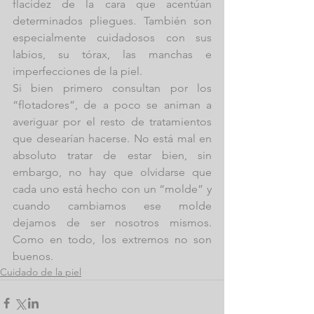
flacidez de la cara que acentúan 
determinados pliegues. También son 
especialmente cuidadosos con sus 
labios, su tórax, las manchas e 
imperfecciones de la piel.
Si bien primero consultan por los 
“flotadores”, de a poco se animan a 
averiguar por el resto de tratamientos 
que desearían hacerse. No está mal en 
absoluto tratar de estar bien, sin 
embargo, no hay que olvidarse que 
cada uno está hecho con un “molde” y 
cuando cambiamos ese molde 
dejamos de ser nosotros mismos. 
Como en todo, los extremos no son 
buenos.
Cuidado de la piel