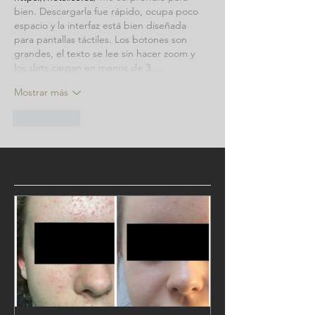
bien. Descargarla fue rápido, ocupa poco 
espacio y la interfaz está bien diseñada 
para pantallas táctiles. Los botones son 
grandes, el texto se lee sin hacer zoom y 
los slots cargan en menos de 3…
Mostrar más
Me gusta
Entradas destacadas