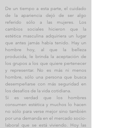
De un tiempo a esta parte, el cuidado 
de la apariencia dejó de ser algo 
referido sólo a las mujeres. Los 
cambios sociales hicieron que la 
estética masculina adquiriera un lugar 
que antes jamás había tenido. Hay un 
hombre hoy, al que la belleza 
producida, le brinda la aceptación de 
los grupos a los que quiere pertenecer 
y representar. No es más ni menos 
hombre, sólo una persona que busca 
desempeñarse con más seguridad en 
los desafíos de la vida cotidiana.
Sí es verdad que los hombres 
consumen estética y muchos lo hacen 
no sólo para verse mejor sino también 
por una demanda en el mercado socio-
laboral que se está viviendo. Hoy las 