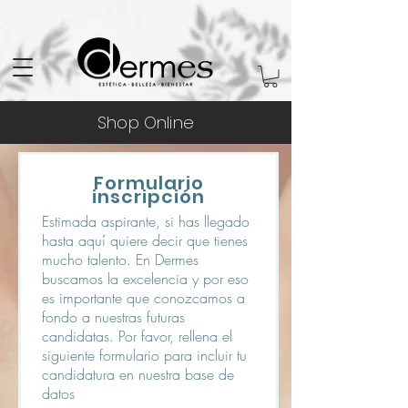
Shop Online
Formulario
inscripción
Estimada aspirante, si has llegado
hasta aquí quiere decir que tienes
mucho talento. En Dermes
buscamos la excelencia y por eso
es importante que conozcamos a
fondo a nuestras futuras
candidatas. Por favor, rellena el
siguiente formulario para incluir tu
candidatura en nuestra base de
datos